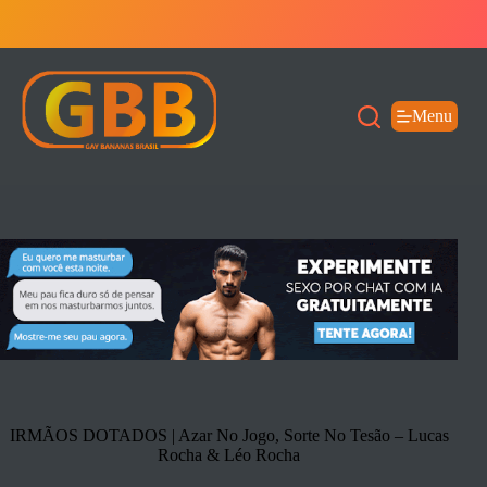
Pular
para
o
conteúdo
Menu
IRMÃOS DOTADOS | Azar No Jogo, Sorte No Tesão – Lucas
Rocha & Léo Rocha