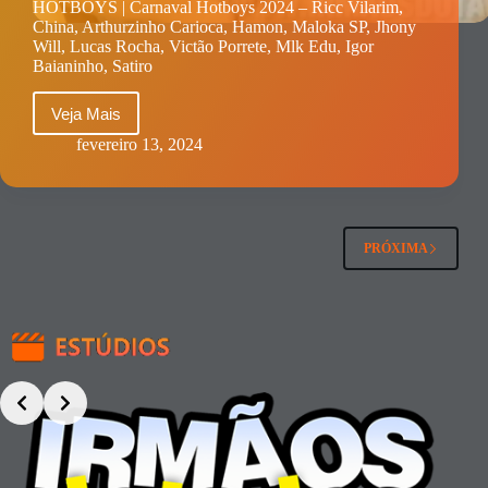
HOTBOYS | Carnaval Hotboys 2024 – Ricc Vilarim,
Uncles
China, Arthurzinho Carioca, Hamon, Maloka SP, Jhony
Move)
Will, Lucas Rocha, Victão Porrete, Mlk Edu, Igor
–
Baianinho, Satiro
Leicy
Sposito
&
Veja Mais
HOTBOYS
Lucas
|
Rocha
fevereiro 13, 2024
Carnaval
Hotboys
2024
–
Ricc
PRÓXIMA
Vilarim,
China,
Arthurzinho
Carioca,
Hamon,
Maloka
SP,
Jhony
Will,
Lucas
Rocha,
Victão
Porrete,