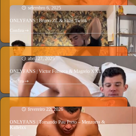
&
Yolber
setembro 6, 2025
Martinez
ONLYFANS | Bruno ZL & Elias Twink
Confira
ONLYFANS
|
Bruno
ZL
&
Elias
abril 27, 2025
Twink
ONLYFANS | Victor Fonseca & Magrelo XXL
Confira
ONLYFANS
|
Victor
Fonseca
&
Magrelo
fevereiro 22, 2026
XXL
ONLYFANS | Tomando Pau Preto – Menzorra &
Kallelxx