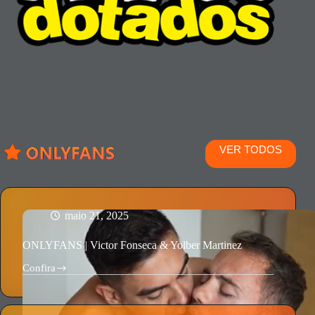
Mlk
Edu,
Igor
Baianinho,
Satiro
VER TODOS
maio 21, 2025
ONLYFANS | Victor Fonseca & Yolber Martinez
Confira
ONLYFANS
|
Victor
Fonseca