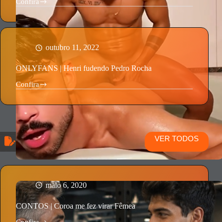
Confira
ONLYFANS
|
Tomando
Pau
Preto
–
outubro 11, 2022
Menzorra
&
ONLYFANS | Henri fudendo Pedro Rocha
Kallelxx
Confira
ONLYFANS
|
Henri
fudendo
Pedro
Rocha
VER TODOS
maio 6, 2020
CONTOS | Coroa me fez virar Fêmea