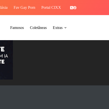
láxia
Fav Gay Porn
Portal CIXX
PIROCAGRAM
Famosos
Coletâneas
Extras