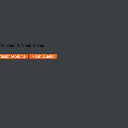
 Oliveira & Noah Bueno
meninosonline
Noah Bueno