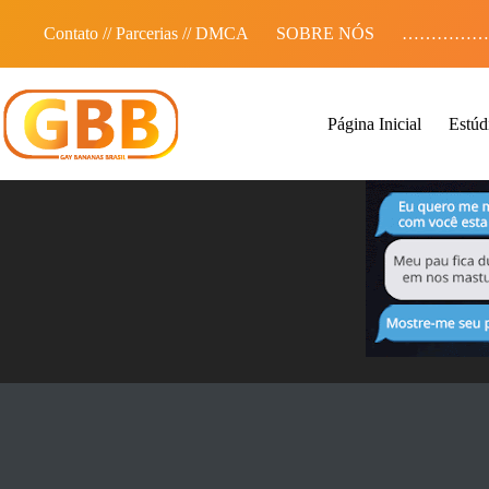
Pular
para
Contato // Parcerias // DMCA
SOBRE NÓS
……………
o
conteúdo
Página Inicial
Estúd