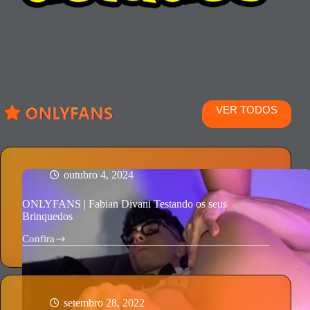
VER TODOS
outubro 4, 2024
ONLYFANS | Fabian Divani Testando os seus
Brinquedos
Confira
ONLYFANS
|
Fabian
Divani
Testando
os
setembro 28, 2022