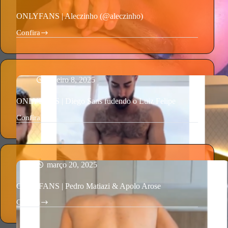
seus
Brinquedos
ONLYFANS | Aleczinho (@aleczinho)
Confira
ONLYFANS
|
Aleczinho
(@aleczinho)
janeiro 8, 2025
ONLYFANS | Diego Sans fudendo o Luiz Felipe
Confira
ONLYFANS
|
Diego
Sans
fudendo
o
março 20, 2025
Luiz
Felipe
ONLYFANS | Pedro Matiazi & Apolo Arose
Confira
ONLYFANS
|
Pedro