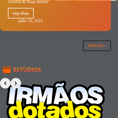
Oliveira & Noah Bueno
e
Lucas
Ferrari
Veja Mais
MENINOS
ONLINE
julho 10, 2023
|
Entre
Irmãos
–
Arthur
PRÓXIMA
Ferri,
Ed
Oliveira
&
Noah
Bueno