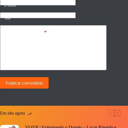
E-mail
Site
Adicionar comentário
*
Publicar comentário
Em alta agora
VOYR | Enfrentando o Dotado – Lvcas Ripardo e