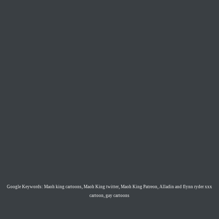
Google Keywords: Maoh king cartoons, Maoh King twitter, Maoh King Patreon, Alladin and flynn ryder xxx
cartoon, gay cartoons