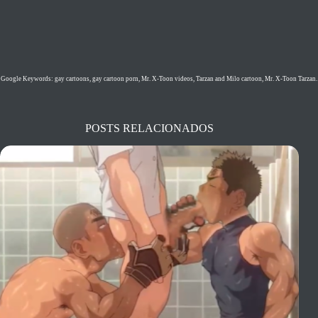
Google Keywords: gay cartoons, gay cartoon porn, Mr. X-Toon videos, Tarzan and Milo cartoon, Mr. X-Toon Tarzan.
POSTS RELACIONADOS