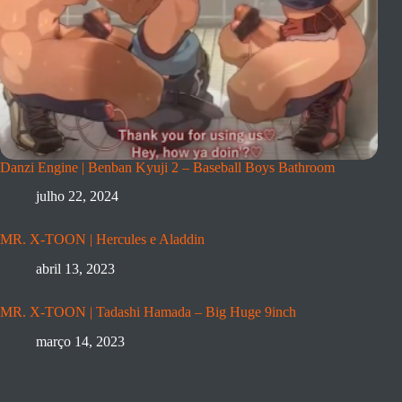
Danzi Engine | Benban Kyuji 2 – Baseball Boys Bathroom
julho 22, 2024
MR. X-TOON | Hercules e Aladdin
abril 13, 2023
MR. X-TOON | Tadashi Hamada – Big Huge 9inch
março 14, 2023