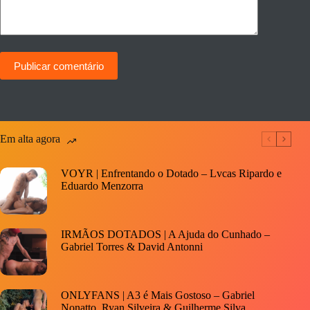
Publicar comentário
Em alta agora
VOYR | Enfrentando o Dotado – Lvcas Ripardo e
Eduardo Menzorra
IRMÃOS DOTADOS | A Ajuda do Cunhado –
Gabriel Torres & David Antonni
ONLYFANS | A3 é Mais Gostoso – Gabriel
Nonatto, Ryan Silveira & Guilherme Silva