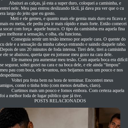
Abaixei as calças, já esta a super duro, coloquei a camisinha, e
entrei nele. Meu pau entrou deslizando fácil, já dava pra ver que o cu
era largo do jeito que eu gosto.
Meti e ele gemeu, e quanto mais ele gemia mais duro eu ficava e
mais eu metia, ele pediu pra ir mais rápido e mais forte. Então comecei
a socar com força aquele buraco. O tipo da camisinha era aquela fina
pra melhorar a sensação, e olha, ela funciona.
Conseguia sentir um tesão imenso por aquele cara. O quente do
cu dele e a sensação da minha cabeça entrando e saindo daquele rabo.
Depois de uns 20 minutos de foda intensa. Tirei dele, tirei a camisinha
e ele se abaixou, queria que eu jorrasse meu gozo na cara dele.
Ele mamou pra aumentar meu tesão. Com aquela boca era difícil
se segurar, soltei gozei na cara e na boca dele, e ele ainda “limpou”
meu pau com boca, ele levantou, nos beijamos mais um pouco e nos
despedimos.
Voltei pra festa bem na hora de terminar. Encontrei meus
amigos, contei o tinha feito (com menos detalhes, claro).
Curtimos mais um pouco e fomos embora. Com certeza aquela
foi a melhor foda de lugar público que já tive.
POSTS RELACIONADOS