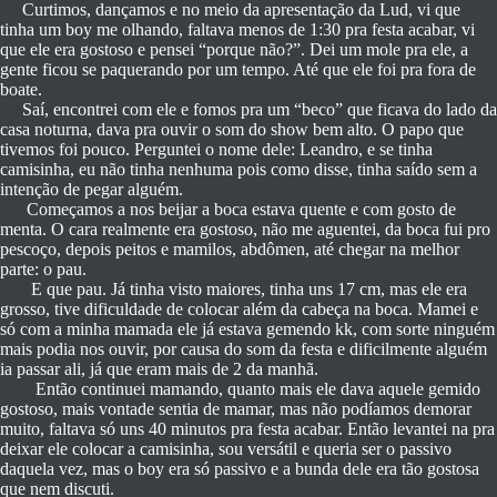
Curtimos, dançamos e no meio da apresentação da Lud, vi que
tinha um boy me olhando, faltava menos de 1:30 pra festa acabar, vi
que ele era gostoso e pensei “porque não?”. Dei um mole pra ele, a
gente ficou se paquerando por um tempo. Até que ele foi pra fora de
boate.
Saí, encontrei com ele e fomos pra um “beco” que ficava do lado da
casa noturna, dava pra ouvir o som do show bem alto. O papo que
tivemos foi pouco. Perguntei o nome dele: Leandro, e se tinha
camisinha, eu não tinha nenhuma pois como disse, tinha saído sem a
intenção de pegar alguém.
Começamos a nos beijar a boca estava quente e com gosto de
menta. O cara realmente era gostoso, não me aguentei, da boca fui pro
pescoço, depois peitos e mamilos, abdômen, até chegar na melhor
parte: o pau.
E que pau. Já tinha visto maiores, tinha uns 17 cm, mas ele era
grosso, tive dificuldade de colocar além da cabeça na boca. Mamei e
só com a minha mamada ele já estava gemendo kk, com sorte ninguém
mais podia nos ouvir, por causa do som da festa e dificilmente alguém
ia passar ali, já que eram mais de 2 da manhã.
Então continuei mamando, quanto mais ele dava aquele gemido
gostoso, mais vontade sentia de mamar, mas não podíamos demorar
muito, faltava só uns 40 minutos pra festa acabar. Então levantei na pra
deixar ele colocar a camisinha, sou versátil e queria ser o passivo
daquela vez, mas o boy era só passivo e a bunda dele era tão gostosa
que nem discuti.