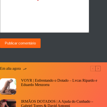
Adicionar comentário
*
Publicar comentário
Em alta agora
VOYR | Enfrentando o Dotado – Lvcas Ripardo e
Eduardo Menzorra
IRMÃOS DOTADOS | A Ajuda do Cunhado –
Gabriel Torres & David Antonni