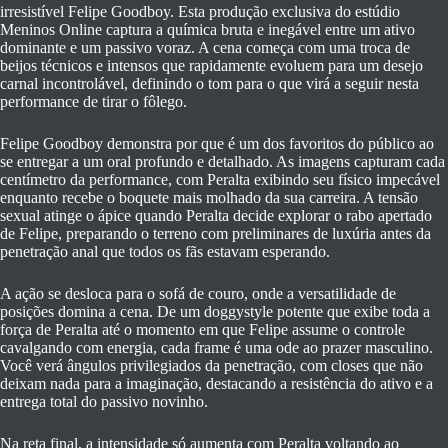
irresistível Felipe Goodboy. Esta produção exclusiva do estúdio
Meninos Online captura a química bruta e inegável entre um ativo
dominante e um passivo voraz. A cena começa com uma troca de
beijos técnicos e intensos que rapidamente evoluem para um desejo
carnal incontrolável, definindo o tom para o que virá a seguir nesta
performance de tirar o fôlego.
Felipe Goodboy demonstra por que é um dos favoritos do público ao
se entregar a um oral profundo e detalhado. As imagens capturam cada
centímetro da performance, com Peralta exibindo seu físico impecável
enquanto recebe o boquete mais molhado da sua carreira. A tensão
sexual atinge o ápice quando Peralta decide explorar o rabo apertado
de Felipe, preparando o terreno com preliminares de luxúria antes da
penetração anal que todos os fãs estavam esperando.
A ação se desloca para o sofá de couro, onde a versatilidade de
posições domina a cena. De um doggystyle potente que exibe toda a
força de Peralta até o momento em que Felipe assume o controle
cavalgando com energia, cada frame é uma ode ao prazer masculino.
Você verá ângulos privilegiados da penetração, com closes que não
deixam nada para a imaginação, destacando a resistência do ativo e a
entrega total do passivo novinho.
Na reta final, a intensidade só aumenta com Peralta voltando ao