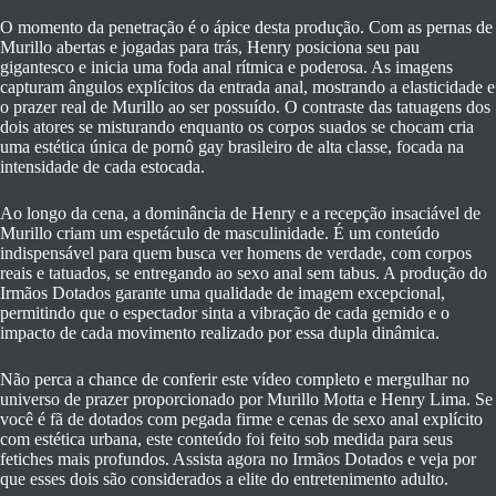
O momento da penetração é o ápice desta produção. Com as pernas de
Murillo abertas e jogadas para trás, Henry posiciona seu pau
gigantesco e inicia uma foda anal rítmica e poderosa. As imagens
capturam ângulos explícitos da entrada anal, mostrando a elasticidade e
o prazer real de Murillo ao ser possuído. O contraste das tatuagens dos
dois atores se misturando enquanto os corpos suados se chocam cria
uma estética única de pornô gay brasileiro de alta classe, focada na
intensidade de cada estocada.
Ao longo da cena, a dominância de Henry e a recepção insaciável de
Murillo criam um espetáculo de masculinidade. É um conteúdo
indispensável para quem busca ver homens de verdade, com corpos
reais e tatuados, se entregando ao sexo anal sem tabus. A produção do
Irmãos Dotados garante uma qualidade de imagem excepcional,
permitindo que o espectador sinta a vibração de cada gemido e o
impacto de cada movimento realizado por essa dupla dinâmica.
Não perca a chance de conferir este vídeo completo e mergulhar no
universo de prazer proporcionado por Murillo Motta e Henry Lima. Se
você é fã de dotados com pegada firme e cenas de sexo anal explícito
com estética urbana, este conteúdo foi feito sob medida para seus
fetiches mais profundos. Assista agora no Irmãos Dotados e veja por
que esses dois são considerados a elite do entretenimento adulto.