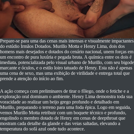
Prepare-se para uma das cenas mais intensas e visualmente impactantes
do estúdio Irmãos Dotados. Murillo Motta e Henry Lima, dois dos
homens mais desejados e dotados do cenário nacional, unem forças em
um encontro de pura luxúria e pegada bruta. A química entre os dois é
imediata, potencializada pelo visual urbano de Murillo, com seu bigode
marcante e óculos, e o estilo loiro tatuado de Henry. Esta não é apenas
uma cena de sexo, mas uma exibição de virilidade e entrega total que
prende a atenção do início ao fim.
A ação começa com preliminares de tirar o fôlego, onde o fetiche e a
exploração oral dominam o ambiente. Henry Lima demonstra toda sua
voracidade ao realizar um beijo grego profundo e detalhado em
Murillo, preparando o terreno para uma foda épica. Logo em seguida,
vemos Murillo Motta retribuir com um boquete técnico e profundo,
engolindo o membro dotado de Henry em cenas de deepthroat que
mostram cada detalhe da glande e das veias saltadas, elevando a
temperatura do sofá azul onde tudo acontece.