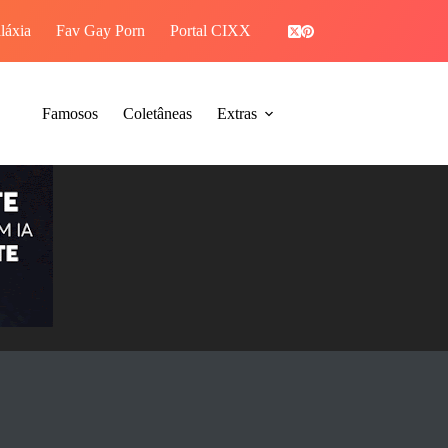
láxia
Fav Gay Porn
Portal CIXX
PIROCAGRAM
Famosos
Coletâneas
Extras