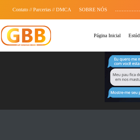
Pular
para
Contato // Parcerias // DMCA
SOBRE NÓS
……………
o
conteúdo
Página Inicial
Estúd