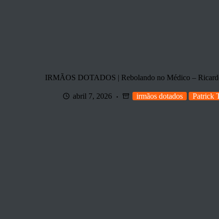
IRMÃOS DOTADOS | Rebolando no Médico – Ricardo S
abril 7, 2026
irmãos dotados
Patrick 