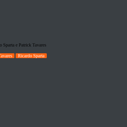
parta e Patrick Tavares
Tavares
Ricardo Sparta