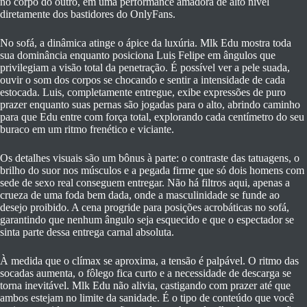
no corpo do outro, em uma performance amadora de alto nível
diretamente dos bastidores do OnlyFans.
No sofá, a dinâmica atinge o ápice da luxúria. Mlk Edu mostra toda
sua dominância enquanto posiciona Luis Felipe em ângulos que
privilegiam a visão total da penetração. É possível ver a pele suada,
ouvir o som dos corpos se chocando e sentir a intensidade de cada
estocada. Luis, completamente entregue, exibe expressões de puro
prazer enquanto suas pernas são jogadas para o alto, abrindo caminho
para que Edu entre com força total, explorando cada centímetro do seu
buraco em um ritmo frenético e viciante.
Os detalhes visuais são um bônus à parte: o contraste das tatuagens, o
brilho do suor nos músculos e a pegada firme que só dois homens com
sede de sexo real conseguem entregar. Não há filtros aqui, apenas a
crueza de uma foda bem dada, onde a masculinidade se funde ao
desejo proibido. A cena progride para posições acrobáticas no sofá,
garantindo que nenhum ângulo seja esquecido e que o espectador se
sinta parte dessa entrega carnal absoluta.
À medida que o clímax se aproxima, a tensão é palpável. O ritmo das
socadas aumenta, o fôlego fica curto e a necessidade de descarga se
torna inevitável. Mlk Edu não alivia, castigando com prazer até que
ambos estejam no limite da sanidade. É o tipo de conteúdo que você