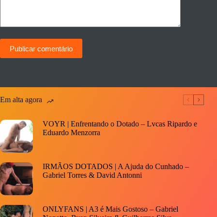
Publicar comentário
Em alta agora
VOYR | Enfrentando o Dotado – Lvcas Ripardo e
Eduardo Menzorra
IRMÃOS DOTADOS | A Ajuda do Cunhado –
Gabriel Torres & David Antonni
ONLYFANS | A3 é Mais Gostoso – Gabriel