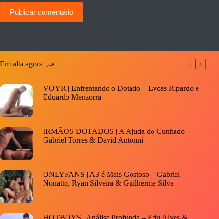
Publicar comentário
Em alta agora
VOYR | Enfrentando o Dotado – Lvcas Ripardo e
Eduardo Menzorra
IRMÃOS DOTADOS | A Ajuda do Cunhado –
Gabriel Torres & David Antonni
ONLYFANS | A3 é Mais Gostoso – Gabriel
Nonatto, Ryan Silveira & Guilherme Silva
HOTBOYS | Análise Profunda – Edu Alves &