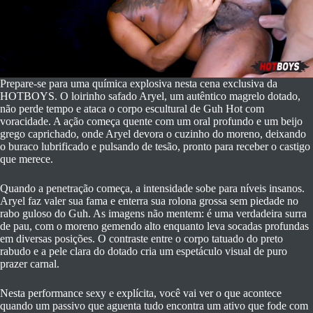
Prepare-se para uma química explosiva nesta cena exclusiva da
HOTBOYS. O loirinho safado Aryel, um autêntico magrelo dotado,
não perde tempo e ataca o corpo escultural de Guh Hot com
voracidade. A ação começa quente com um oral profundo e um beijo
grego caprichado, onde Aryel devora o cuzinho do moreno, deixando
o buraco lubrificado e pulsando de tesão, pronto para receber o castigo
que merece.
Quando a penetração começa, a intensidade sobe para níveis insanos.
Aryel faz valer sua fama e enterra sua rolona grossa sem piedade no
rabo guloso do Guh. As imagens não mentem: é uma verdadeira surra
de pau, com o moreno gemendo alto enquanto leva socadas profundas
em diversas posições. O contraste entre o corpo tatuado do preto
rabudo e a pele clara do dotado cria um espetáculo visual de puro
prazer carnal.
Nesta performance sexy e explícita, você vai ver o que acontece
quando um passivo que aguenta tudo encontra um ativo que fode com