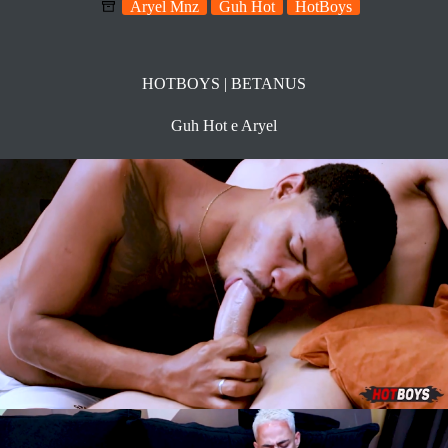
Aryel Mnz
Guh Hot
HotBoys
HOTBOYS | BETANUS
Guh Hot e Aryel