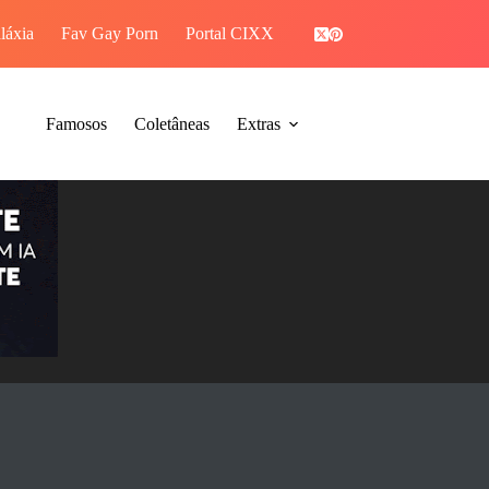
láxia
Fav Gay Porn
Portal CIXX
PIROCAGRAM
Famosos
Coletâneas
Extras