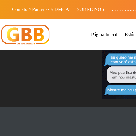
Pular
para
Contato // Parcerias // DMCA
SOBRE NÓS
……………
o
conteúdo
Página Inicial
Estúd