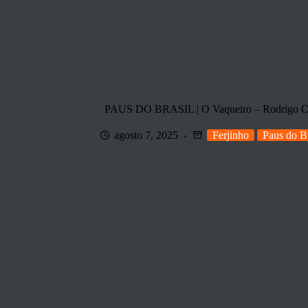
PAUS DO BRASIL | O Vaqueiro – Rodrigo Ci
agosto 7, 2025
Ferjinho
Paus do Br