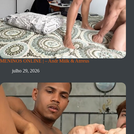
MENINOS ONLINE | – Andr Miilk & Atrreus
julho 29, 2026