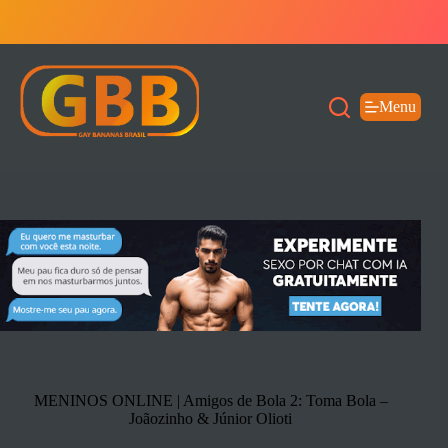
Pular
para
o
conteúdo
Menu
MENINOS ONLINE | Amigos de Bola 2: Toma Bola –
Joãozinho & Júnior Olioti