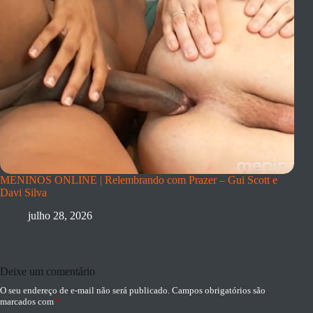
MENINOS ONLINE | Relembrando com Prazer – Gui Scott e
Davi Silva
julho 28, 2026
Deixe um comentário
O seu endereço de e-mail não será publicado.
Campos obrigatórios são
marcados com
*