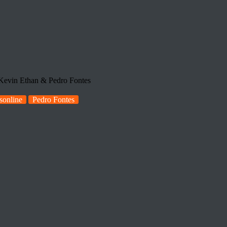
vin Ethan & Pedro Fontes
sonline
Pedro Fontes