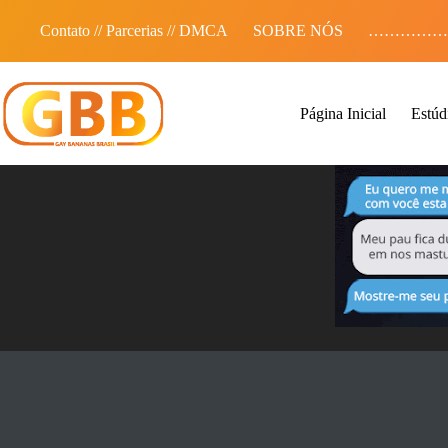
Pular
para
Contato // Parcerias // DMCA
SOBRE NÓS
……………
o
conteúdo
Página Inicial
Estúd