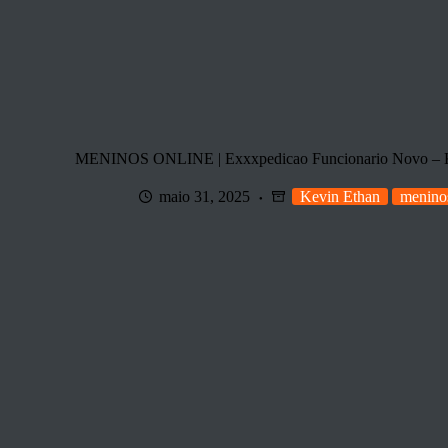
MENINOS ONLINE | Exxxpedicao Funcionario Novo – Ke
maio 31, 2025
Kevin Ethan
menino