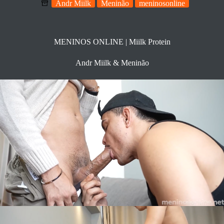
Andr Miilk
Meninão
meninosonline
MENINOS ONLINE | Miilk Protein
Andr Miilk & Meninão