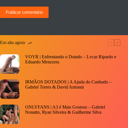
Publicar comentário
Em alta agora
VOYR | Enfrentando o Dotado – Lvcas Ripardo e
Eduardo Menzorra
IRMÃOS DOTADOS | A Ajuda do Cunhado –
Gabriel Torres & David Antonni
ONLYFANS | A3 é Mais Gostoso – Gabriel
Nonatto, Ryan Silveira & Guilherme Silva