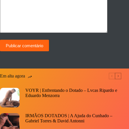
Publicar comentário
Em alta agora
VOYR | Enfrentando o Dotado – Lvcas Ripardo e
Eduardo Menzorra
IRMÃOS DOTADOS | A Ajuda do Cunhado –
Gabriel Torres & David Antonni