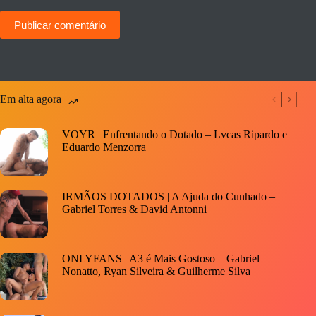
Publicar comentário
Em alta agora
VOYR | Enfrentando o Dotado – Lvcas Ripardo e
Eduardo Menzorra
IRMÃOS DOTADOS | A Ajuda do Cunhado –
Gabriel Torres & David Antonni
ONLYFANS | A3 é Mais Gostoso – Gabriel
Nonatto, Ryan Silveira & Guilherme Silva