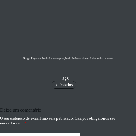
Google Keywords: beefcake hunter porn, beefcake hunter videos, darius beefcake hunter
Tags
#
Dotados
Deixe um comentário
O seu endereço de e-mail não será publicado.
Campos obrigatórios são
marcados com
*