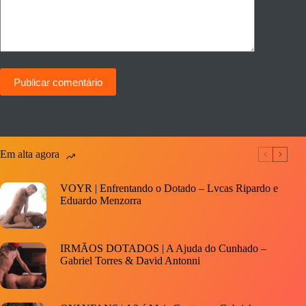
Publicar comentário
Em alta agora
VOYR | Enfrentando o Dotado – Lvcas Ripardo e
Eduardo Menzorra
IRMÃOS DOTADOS | A Ajuda do Cunhado –
Gabriel Torres & David Antonni