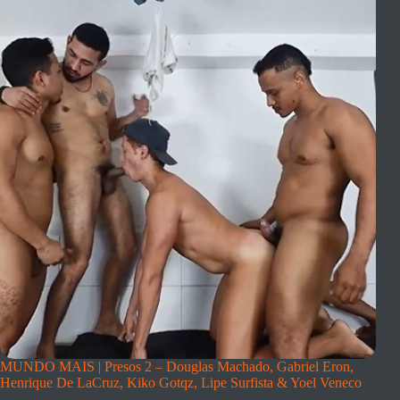
MUNDO MAIS | Presos 2 – Douglas Machado, Gabriel Eron,
Henrique De LaCruz, Kiko Gotqz, Lipe Surfista & Yoel Veneco