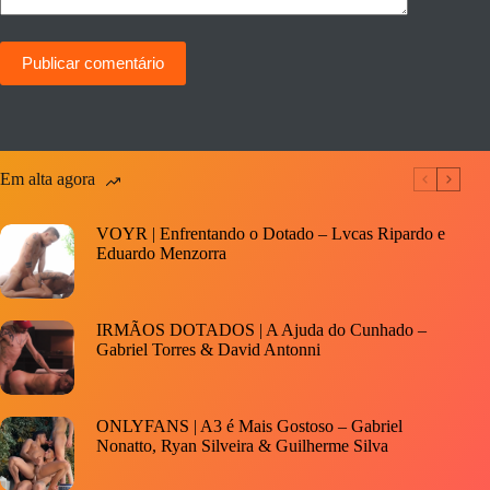
Publicar comentário
Em alta agora
VOYR | Enfrentando o Dotado – Lvcas Ripardo e
Eduardo Menzorra
IRMÃOS DOTADOS | A Ajuda do Cunhado –
Gabriel Torres & David Antonni
ONLYFANS | A3 é Mais Gostoso – Gabriel
Nonatto, Ryan Silveira & Guilherme Silva