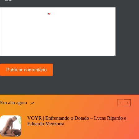
Adicionar comentário
*
Publicar comentário
Em alta agora
VOYR | Enfrentando o Dotado – Lvcas Ripardo e
Eduardo Menzorra