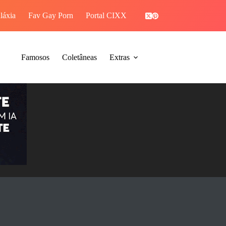
láxia
Fav Gay Porn
Portal CIXX
PIROCAGRAM
Famosos
Coletâneas
Extras