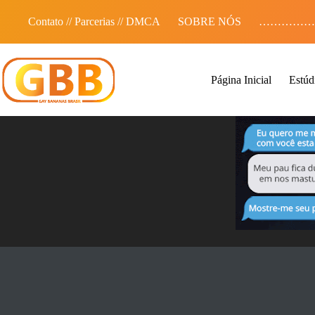
Pular
para
Contato // Parcerias // DMCA
SOBRE NÓS
……………
o
conteúdo
Página Inicial
Estúd