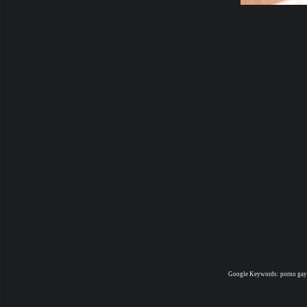
Google Keywords: porno gay b