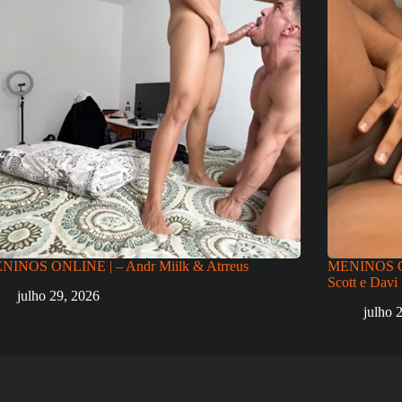
NINOS ONLINE | – Andr Miilk & Atrreus
MENINOS ON
Scott e Davi 
julho 29, 2026
julho 