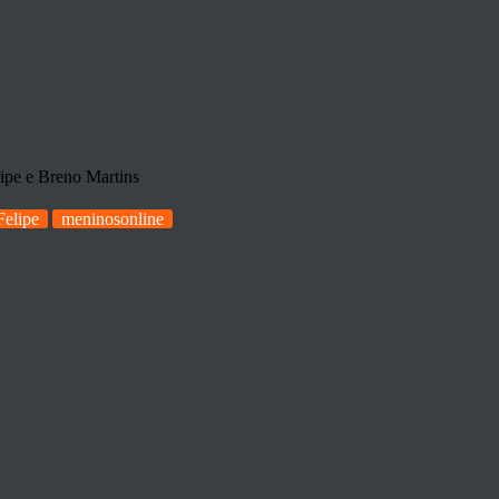
pe e Breno Martins
Felipe
meninosonline