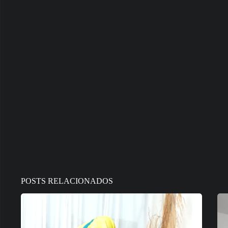
POSTS RELACIONADOS