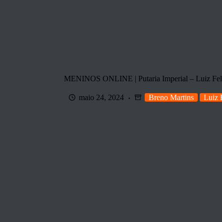
MENINOS ONLINE | Putaria Imperial – Luiz Feli
maio 24, 2024
Breno Martins
Luiz 