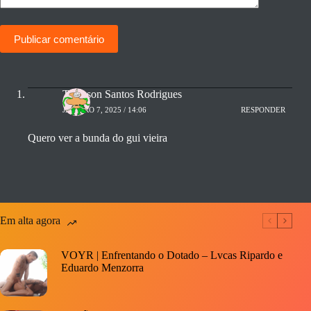
Publicar comentário
Tairisson Santos Rodrigues
JANEIRO 7, 2025 / 14:06
RESPONDER
Quero ver a bunda do gui vieira
Em alta agora
VOYR | Enfrentando o Dotado – Lvcas Ripardo e
Eduardo Menzorra