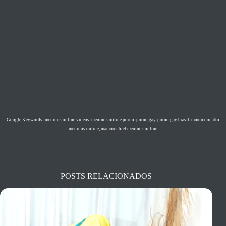
Google Keywords: meninos online videos, meninos online porno, porno gay, porno gay brasil, ramon donatto
meninos online, mamorei biel meninos online
POSTS RELACIONADOS