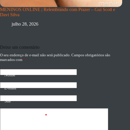
MENINOS ONLINE | Relembrando com Prazer – Gui Scott e
Davi Silva
julho 28, 2026
Deixe um comentário
O seu endereço de e-mail não será publicado.
Campos obrigatórios são
marcados com
*
Nome
E-mail
Site
Adicionar comentário
*