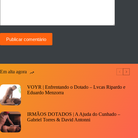
Publicar comentário
Em alta agora
VOYR | Enfrentando o Dotado – Lvcas Ripardo e
Eduardo Menzorra
IRMÃOS DOTADOS | A Ajuda do Cunhado –
Gabriel Torres & David Antonni