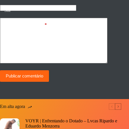
Site
Adicionar comentário
*
Publicar comentário
Em alta agora
VOYR | Enfrentando o Dotado – Lvcas Ripardo e
Eduardo Menzorra