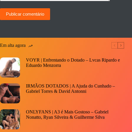
Publicar comentário
Em alta agora
VOYR | Enfrentando o Dotado – Lvcas Ripardo e
Eduardo Menzorra
IRMÃOS DOTADOS | A Ajuda do Cunhado –
Gabriel Torres & David Antonni
ONLYFANS | A3 é Mais Gostoso – Gabriel
Nonatto, Ryan Silveira & Guilherme Silva