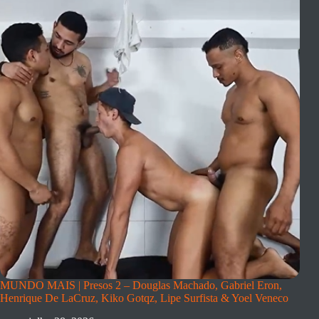
MUNDO MAIS | Presos 2 – Douglas Machado, Gabriel Eron,
Henrique De LaCruz, Kiko Gotqz, Lipe Surfista & Yoel Veneco