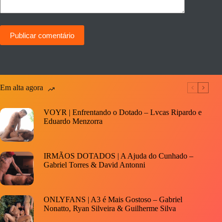
Publicar comentário
Em alta agora
VOYR | Enfrentando o Dotado – Lvcas Ripardo e
Eduardo Menzorra
IRMÃOS DOTADOS | A Ajuda do Cunhado –
Gabriel Torres & David Antonni
ONLYFANS | A3 é Mais Gostoso – Gabriel
Nonatto, Ryan Silveira & Guilherme Silva