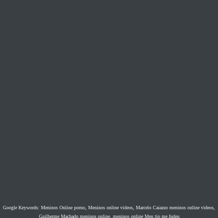
Google Keywords: Meninos Online porno, Meninos online videos, Marcelo Caiazzo meninos online videos,
Guilherme Machado meninos online, meninos online Meu tio me fudeu