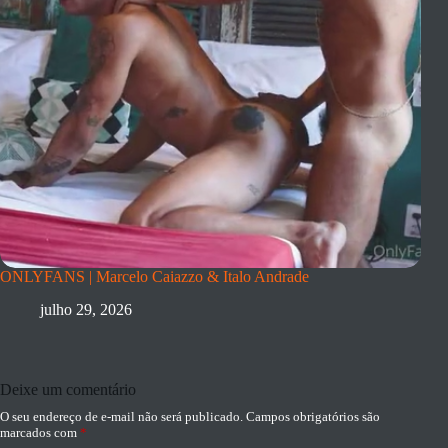
ONLYFANS | Marcelo Caiazzo & Italo Andrade
julho 29, 2026
Deixe um comentário
O seu endereço de e-mail não será publicado.
Campos obrigatórios são
marcados com
*