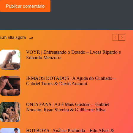
Publicar comentário
Em alta agora
VOYR | Enfrentando o Dotado – Lvcas Ripardo e
Eduardo Menzorra
IRMÃOS DOTADOS | A Ajuda do Cunhado –
Gabriel Torres & David Antonni
ONLYFANS | A3 é Mais Gostoso – Gabriel
Nonatto, Ryan Silveira & Guilherme Silva
HOTBOYS | Análise Profunda – Edu Alves &