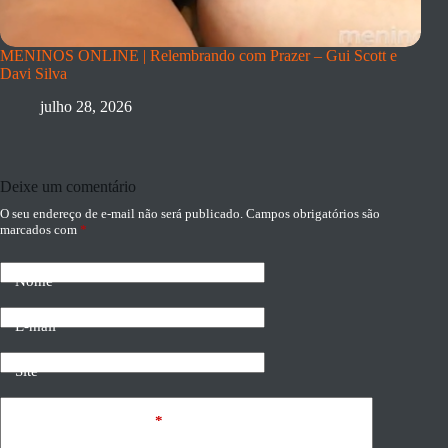
MENINOS ONLINE | Relembrando com Prazer – Gui Scott e
Davi Silva
julho 28, 2026
Deixe um comentário
O seu endereço de e-mail não será publicado.
Campos obrigatórios são
marcados com
*
Nome
E-mail
Site
Adicionar comentário
*