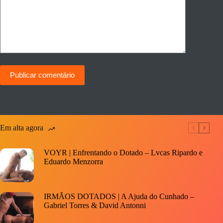
Publicar comentário
Em alta agora
VOYR | Enfrentando o Dotado – Lvcas Ripardo e
Eduardo Menzorra
IRMÃOS DOTADOS | A Ajuda do Cunhado –
Gabriel Torres & David Antonni