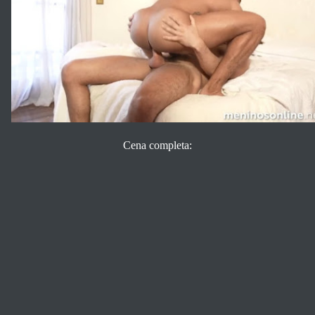
Cena completa: