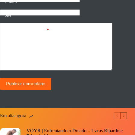
E-mail
Site
Adicionar comentário
*
Publicar comentário
Em alta agora
VOYR | Enfrentando o Dotado – Lvcas Ripardo e