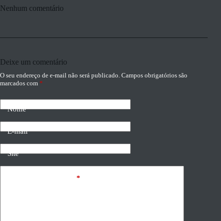
Nenhum comentário
Deixe um comentário
O seu endereço de e-mail não será publicado.
Campos obrigatórios são
marcados com
*
Nome
E-mail
Site
Adicionar comentário
*