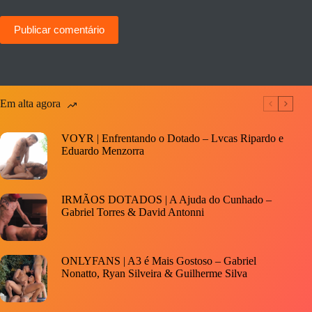
Publicar comentário
Em alta agora
VOYR | Enfrentando o Dotado – Lvcas Ripardo e
Eduardo Menzorra
IRMÃOS DOTADOS | A Ajuda do Cunhado –
Gabriel Torres & David Antonni
ONLYFANS | A3 é Mais Gostoso – Gabriel
Nonatto, Ryan Silveira & Guilherme Silva