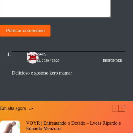
Publicar comentário
Unknown
MAIO 12, 2020 / 23:23
RESPONDER
Delicioso e gostoso kero mamar
Em alta agora
VOYR | Enfrentando o Dotado – Lvcas Ripardo e
Eduardo Menzorra