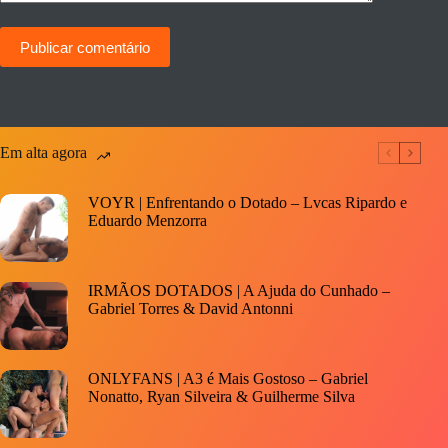
Publicar comentário
Em alta agora
VOYR | Enfrentando o Dotado – Lvcas Ripardo e
Eduardo Menzorra
IRMÃOS DOTADOS | A Ajuda do Cunhado –
Gabriel Torres & David Antonni
ONLYFANS | A3 é Mais Gostoso – Gabriel
Nonatto, Ryan Silveira & Guilherme Silva