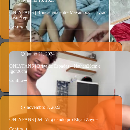
junho 15, 2025
Caio
e
ONLYFANS | Brincadeira entre Mavambos – Tigrão
Ian
Urso Negro
Confira
ONLYFANS
|
Brincadeira
entre
Mavambos
–
junho 21, 2024
Tigrão
Urso
ONLYFANS | Briga de Espadas – Nathan23cm e
Negro
Igor26cm
Confira
ONLYFANS
|
Briga
de
Espadas
–
novembro 7, 2023
Nathan23cm
e
ONLYFANS | Jeff Virg dando pro Elijah Zayne
Igor26cm
Confira