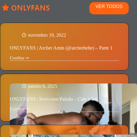
VER TODOS
novembro 19, 2022
ONLYFANS | Archer Amin (@archerhehe) – Parte 1
Confira
ONLYFANS
|
Archer
Amin
(@archerhehe)
–
janeiro 6, 2025
Parte
1
ONLYFANS | Sexo com Paixão – Caio e Ian
Confira
ONLYFANS
|
Sexo
com
Paixão
–